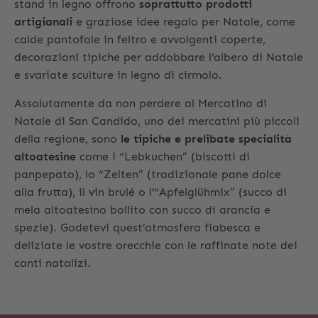
stand in legno offrono
soprattutto prodotti
artigianali
e graziose idee regalo per Natale, come
calde pantofole in feltro e avvolgenti coperte,
decorazioni tipiche per addobbare l’albero di Natale
e svariate sculture in legno di cirmolo.
Assolutamente da non perdere al Mercatino di
Natale di San Candido, uno dei mercatini più piccoli
della regione, sono
le tipiche e prelibate specialità
altoatesine
come i “Lebkuchen” (biscotti di
panpepato), lo “Zelten” (tradizionale pane dolce
alla frutta), il vin brulé o l’“Apfelglühmix” (succo di
mela altoatesino bollito con succo di arancia e
spezie). Godetevi quest’atmosfera fiabesca e
deliziate le vostre orecchie con le raffinate note dei
canti natalizi.