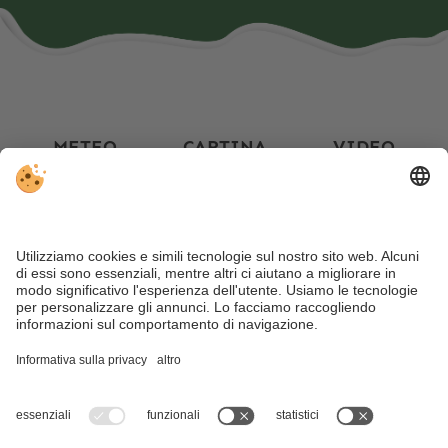
METEO
CARTINA
VIDEO
FACEBOOK
INSTAGRAM
Nonostante il lavoro accurato e il costante aggiornamento dei
contenuti, si possono verificare errori. Non garantiamo la
correttezza e la completezza di tutte le informazioni.
Per motivi
di sicurezza, si prega di verificare chiedendo direttamente sul
posto all’organizzatore.
Sitemap
.
Note legali
.
Direttiva sulla privacy
.
Impostazioni
cookie individuali
. Part. IVA IT02365710215 .