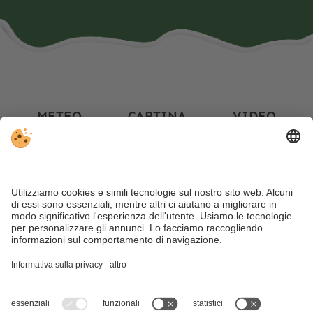
METEO
CARTINA
VIDEO
FACEBOOK
INSTAGRAM
Nonostante il lavoro accurato e il costante aggiornamento dei
contenuti, si possono verificare errori. Non garantiamo la
correttezza e la completezza di tutte le informazioni.
Per motivi
di sicurezza, si prega di verificare chiedendo direttamente sul
posto all’organizzatore.
Sitemap
.
Note legali
.
Direttiva sulla privacy
.
Impostazioni